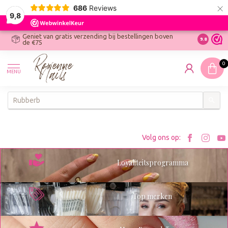
×
686
Reviews
9,8
Geniet van gratis verzending bij bestellingen boven
R
Ontdek On
9.8
de €75
R
N
0
W
MENU
W
K
Bezoe
Bez
Volg ons op:
Roxenn
Rox
Loyaliteitsprogramma
op
op
Facebo
Ins
Top merken