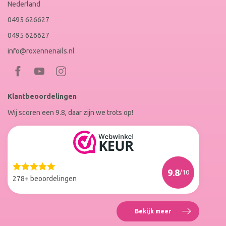
Nederland
0495 626627
0495 626627
info@roxennenails.nl
Bezoek
Bezoek
RoxenneNails
RoxenneNails
Klantbeoordelingen
op
op
Wij scoren een 9.8, daar zijn we trots op!
Facebook
Instagram
Reviews
Roxenne
Nails
Web
9.8
/10
Winkel
278+ beoordelingen
Keur
Bekijk meer
Reviews
Roxenne