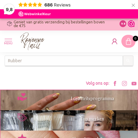
×
686
Reviews
9,8
Geniet van gratis verzending bij bestellingen boven
R
Ontdek On
9.8
de €75
R
N
0
W
MENU
W
K
Bezoe
Bez
Volg ons op:
Roxenn
Rox
Loyaliteitsprogramma
op
op
Facebo
Ins
Top merken