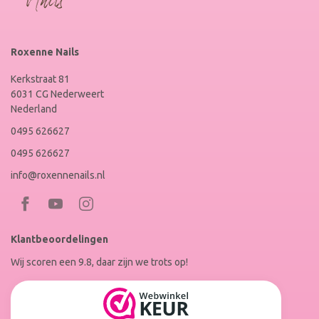
Roxenne Nails
Kerkstraat 81
6031 CG Nederweert
Nederland
0495 626627
0495 626627
info@roxennenails.nl
Bezoek
Bezoek
RoxenneNails
RoxenneNails
Klantbeoordelingen
op
op
Wij scoren een 9.8, daar zijn we trots op!
Facebook
Instagram
Reviews
Roxenne