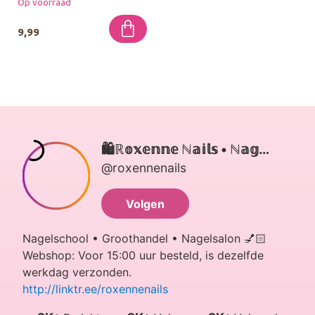
Op voorraad
ve...
9,99