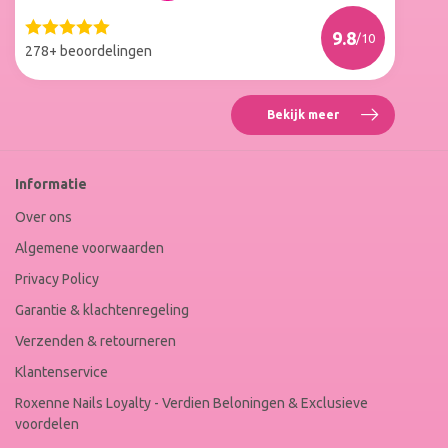
Nails
Web
9.8
/10
Winkel
278+ beoordelingen
Keur
Bekijk meer
Reviews
Roxenne
Nails
Web
Informatie
Winkel
Keur
Over ons
Algemene voorwaarden
Privacy Policy
Garantie & klachtenregeling
Verzenden & retourneren
Klantenservice
Roxenne Nails Loyalty - Verdien Beloningen & Exclusieve
voordelen