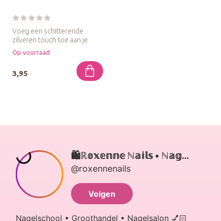
Voeg een schitterende
zilveren touch toe aan je
nageldesigns met Urban Nails
Op voorraad
Cav...
3,95