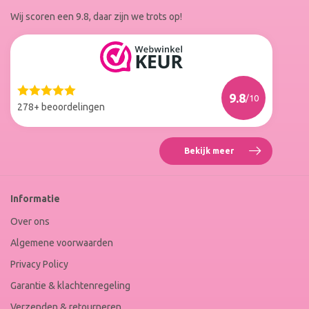
op
op
Wij scoren een 9.8, daar zijn we trots op!
Facebook
Instagram
Reviews
Roxenne
Nails
Web
9.8
/10
Winkel
278+ beoordelingen
Keur
Bekijk meer
Reviews
Roxenne
Nails
Web
Informatie
Winkel
Keur
Over ons
Algemene voorwaarden
Privacy Policy
Garantie & klachtenregeling
Verzenden & retourneren