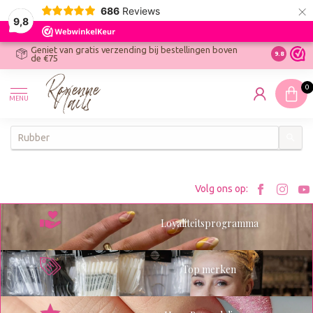
×
686
Reviews
9,8
Geniet van gratis verzending bij bestellingen boven
R
Ontdek On
9.8
de €75
R
N
0
W
MENU
W
K
Bezoe
Bez
Volg ons op:
Roxenn
Rox
Loyaliteitsprogramma
op
op
Facebo
Ins
Top merken