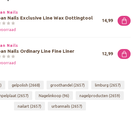
an Nails
an Nails Exclusive Line Wax Dottingtool
14,99
voorraad
an Nails
an Nails Ordinary Line Fine Liner
12,99
voorraad
)
gelpolish
(2668)
groothandel
(2657)
limburg
(2657)
mpelplaat
(2657)
Nagelinkoop
(96)
nagelproducten
(2659)
nailart
(2657)
urbannails
(2657)