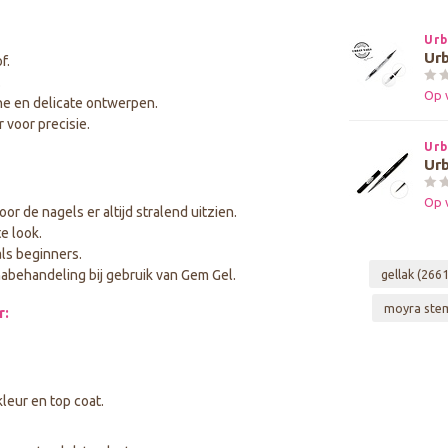
Urb
Urb
f.
.
Op 
jne en delicate ontwerpen.
 voor precisie.
Urb
Urb
Op 
oor de nagels er altijd stralend uitzien.
e look.
ls beginners.
gellak
(2661
nabehandeling bij gebruik van Gem Gel.
moyra ste
r:
kleur en top coat.