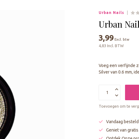
geselecteerde
zoekresultaat
Urban Nails
te
gaan.
Urban Nai
Als
u
3,99
Excl. btw
met
4,83 Incl. BTW
aanraaktoetsen
werkt,
kunt
Voeg een verfijnde z
u
Silver van 0.6 mm, id
touch-
en
swipetekens
gebruiken.
Toevoegen om te verge
Vandaag besteld
Geniet van grati
Ontdek Onze pro