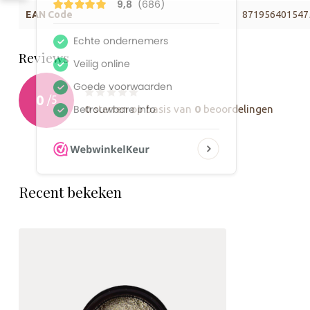
EAN Code
871956401547
Reviews
0
/
5
0
sterren op basis van
0
beoordelingen
Recent bekeken