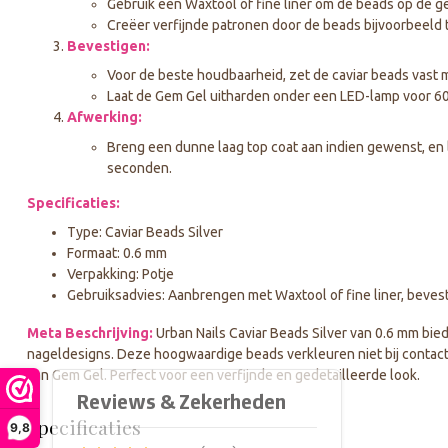
Gebruik een Waxtool of fine liner om de beads op de g
Creëer verfijnde patronen door de beads bijvoorbeeld t
Bevestigen:
Voor de beste houdbaarheid, zet de caviar beads vast 
Laat de Gem Gel uitharden onder een LED-lamp voor 6
Afwerking:
Breng een dunne laag top coat aan indien gewenst, en
seconden.
Specificaties:
Type: Caviar Beads Silver
Formaat: 0.6 mm
Verpakking: Potje
Gebruiksadvies: Aanbrengen met Waxtool of fine liner, beve
Meta Beschrijving:
Urban Nails Caviar Beads Silver van 0.6 mm bied
nageldesigns. Deze hoogwaardige beads verkleuren niet bij contact me
van Gem Gel. Perfect voor een verfijnde en gedetailleerde look.
Specificaties
9,8