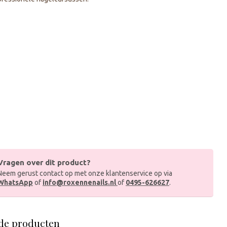
Vragen over dit product?
Neem gerust contact op met onze klantenservice op via
WhatsApp
of
info@roxennenails.nl
of
0495-626627
.
de producten