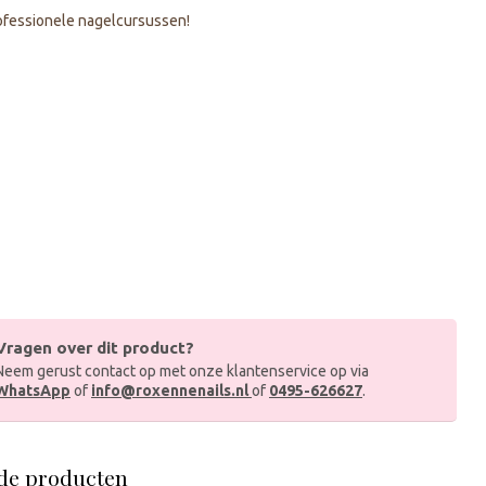
fessionele nagelcursussen!
Vragen over dit product?
Neem gerust contact op met onze klantenservice op via
WhatsApp
of
info@roxennenails.nl
of
0495-626627
.
de producten