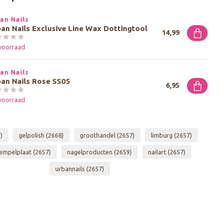
an Nails
an Nails Exclusive Line Wax Dottingtool
14,99
voorraad
an Nails
an Nails Rose SS05
6,95
voorraad
)
gelpolish
(2668)
groothandel
(2657)
limburg
(2657)
empelplaat
(2657)
nagelproducten
(2659)
nailart
(2657)
urbannails
(2657)