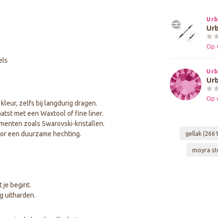
Urb
Urb
Op 
els
Urb
Urb
Op 
eur, zelfs bij langdurig dragen.
st met een Waxtool of fine liner.
menten zoals Swarovski-kristallen.
gellak
(2661
or een duurzame hechting.
moyra st
 je begint.
g uitharden.