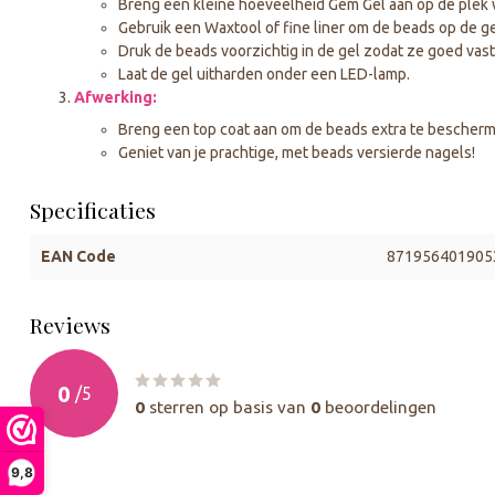
Breng een kleine hoeveelheid Gem Gel aan op de plek w
Gebruik een Waxtool of fine liner om de beads op de ge
Druk de beads voorzichtig in de gel zodat ze goed vast
Laat de gel uitharden onder een LED-lamp.
Afwerking:
Breng een top coat aan om de beads extra te bescherm
Geniet van je prachtige, met beads versierde nagels!
Specificaties
EAN Code
871956401905
Reviews
0
/
5
0
sterren op basis van
0
beoordelingen
9,8