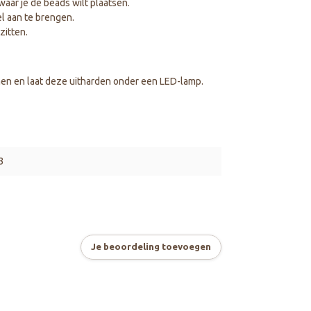
aar je de beads wilt plaatsen.
l aan te brengen.
zitten.
en en laat deze uitharden onder een LED-lamp.
3
Je beoordeling toevoegen