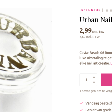
geselecteerde
zoekresultaat
Urban Nails
te
gaan.
Urban Nai
Als
u
2,99
Excl. btw
met
3,62 Incl. BTW
aanraaktoetsen
werkt,
kunt
Caviar Beads 06 Roo
u
luxe uitstraling te 
touch-
elke nail art creatie.
en
swipetekens
gebruiken.
Toevoegen om te verge
Vandaag besteld
Geniet van grati