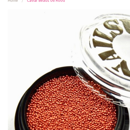
Home
/
Caviar Beads 06 Rood