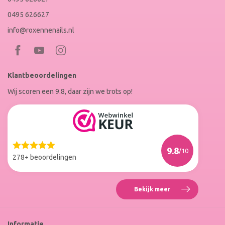
0495 626627
info@roxennenails.nl
Bezoek
Bezoek
RoxenneNails
RoxenneNails
Klantbeoordelingen
op
op
Wij scoren een 9.8, daar zijn we trots op!
Facebook
Instagram
Reviews
Roxenne
Nails
Web
9.8
/10
Winkel
278+ beoordelingen
Keur
Bekijk meer
Reviews
Roxenne
Nails
Web
Informatie