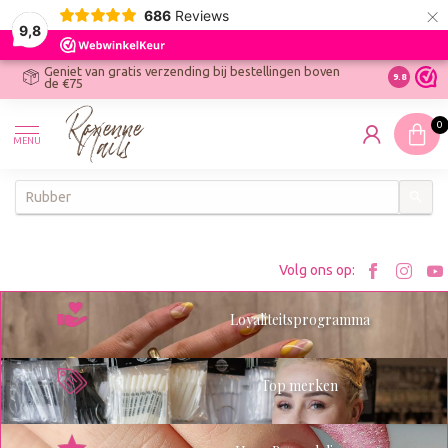
×
686
Reviews
9,8
Geniet van gratis verzending bij bestellingen boven
R
Ontdek On
9.8
de €75
R
N
0
W
MENU
W
K
Bezoe
Bez
Volg ons op:
Roxenn
Rox
Loyaliteitsprogramma
op
op
Facebo
Ins
Top merken