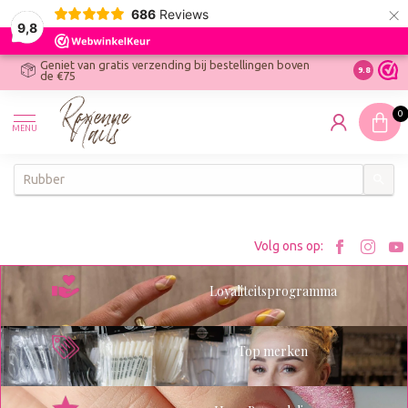
×
686
Reviews
9,8
Geniet van gratis verzending bij bestellingen boven
R
Ontdek On
9.8
de €75
R
N
0
W
MENU
W
K
Bezoe
Bez
Volg ons op:
Roxenn
Rox
Loyaliteitsprogramma
op
op
Facebo
Ins
Top merken