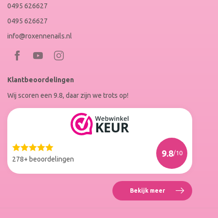
0495 626627
0495 626627
info@roxennenails.nl
Bezoek
Bezoek
RoxenneNails
RoxenneNails
Klantbeoordelingen
op
op
Wij scoren een 9.8, daar zijn we trots op!
Facebook
Instagram
Reviews
Roxenne
Nails
Web
9.8
/10
Winkel
278+ beoordelingen
Keur
Bekijk meer
Reviews
Roxenne
Nails
Web