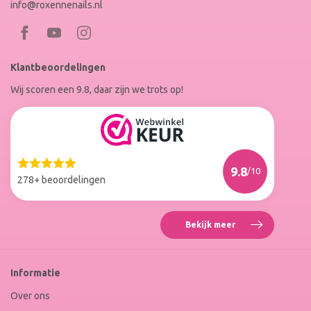
info@roxennenails.nl
Bezoek
Bezoek
RoxenneNails
RoxenneNails
Klantbeoordelingen
op
op
Wij scoren een 9.8, daar zijn we trots op!
Facebook
Instagram
Reviews
Roxenne
Nails
Web
9.8
/10
Winkel
278+ beoordelingen
Keur
Bekijk meer
Reviews
Roxenne
Nails
Web
Informatie
Winkel
Keur
Over ons