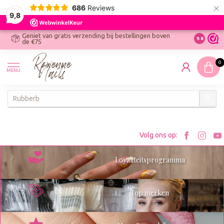
×
686
Reviews
9,8
Geniet van gratis verzending bij bestellingen boven
R
Ontdek On
9.8
de €75
R
N
0
W
MENU
W
K
Bezoe
Bez
Volg ons op:
Roxenn
Rox
Loyaliteitsprogramma
op
op
Facebo
Ins
Top merken