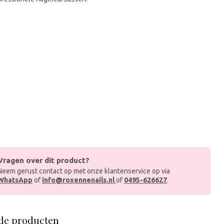
Vragen over dit product?
Neem gerust contact op met onze klantenservice op via
WhatsApp
of
info@roxennenails.nl
of
0495-626627
.
de producten