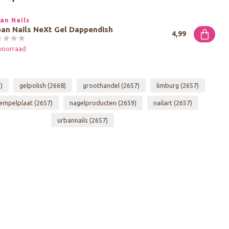
an Nails
an Nails NeXt Gel Dappendish
4,99
voorraad
)
gelpolish
(2668)
groothandel
(2657)
limburg
(2657)
empelplaat
(2657)
nagelproducten
(2659)
nailart
(2657)
urbannails
(2657)