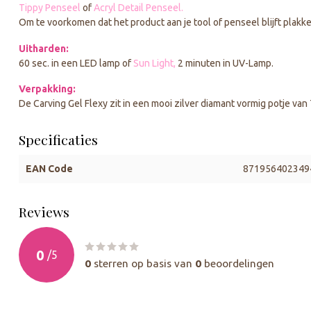
Tippy Penseel
of
Acryl Detail Penseel.
Om te voorkomen dat het product aan je tool of penseel blijft plak
Uitharden:
60 sec. in een LED lamp of
Sun Light,
2 minuten in UV-Lamp.
Verpakking:
De Carving Gel Flexy zit in een mooi zilver diamant vormig potje van
Specificaties
EAN Code
871956402349
Reviews
0
/
5
0
sterren op basis van
0
beoordelingen