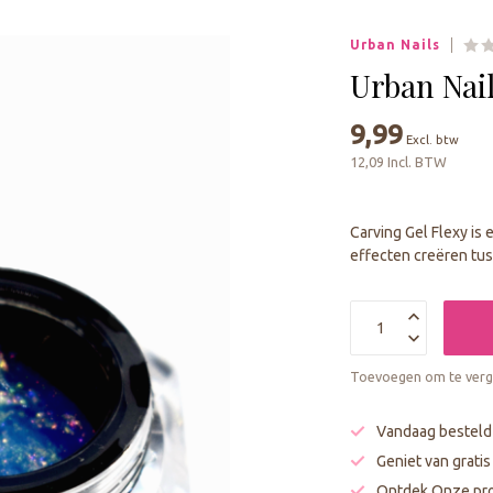
geselecteerde
zoekresultaat
Urban Nails
te
gaan.
Urban Nai
Als
u
9,99
Excl. btw
met
12,09 Incl. BTW
aanraaktoetsen
werkt,
kunt
Carving Gel Flexy is 
u
effecten creëren tu
touch-
en
swipetekens
gebruiken.
Toevoegen om te verge
Vandaag besteld
Geniet van grati
Ontdek Onze pro