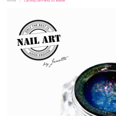
Home
/
Carving Gel Flexy 05 Blauw