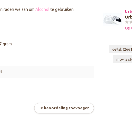
ken raden we aan om
Alcohol
te gebruiken.
Urb
Urb
Op 
 7 gram.
gellak
(2661
moyra st
4
Je beoordeling toevoegen