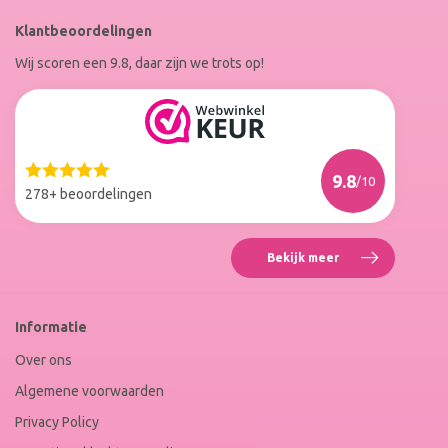
RoxenneNails
RoxenneNails
Klantbeoordelingen
op
op
Wij scoren een 9.8, daar zijn we trots op!
Facebook
Instagram
Reviews
Roxenne
Nails
Web
9.8
/10
Winkel
278+ beoordelingen
Keur
Bekijk meer
Reviews
Roxenne
Nails
Web
Informatie
Winkel
Keur
Over ons
Algemene voorwaarden
Privacy Policy