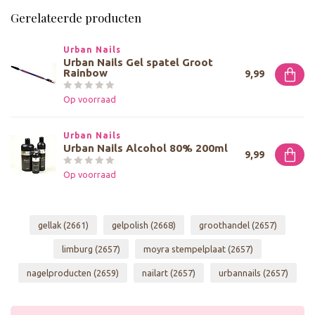
Gerelateerde producten
Urban Nails
Urban Nails Gel spatel Groot
Rainbow
9,99
Op voorraad
Urban Nails
Urban Nails Alcohol 80% 200ml
9,99
Op voorraad
gellak
(2661)
gelpolish
(2668)
groothandel
(2657)
limburg
(2657)
moyra stempelplaat
(2657)
nagelproducten
(2659)
nailart
(2657)
urbannails
(2657)