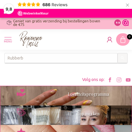
×
686
Reviews
9,8
Geniet van gratis verzending bij bestellingen boven
R
Ontdek On
9.8
de €75
R
N
0
W
MENU
W
K
Bezoe
Bez
Volg ons op:
Roxenn
Rox
Loyaliteitsprogramma
op
op
Facebo
Ins
Top merken