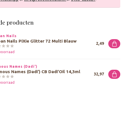
de producten
an Nails
an Nails PiXie Glitter 72 Multi Blauw
2,49
voorraad
ous Names (Dadi')
ous Names (Dadi') CB Dadi'Oil 14,3ml
32,97
voorraad