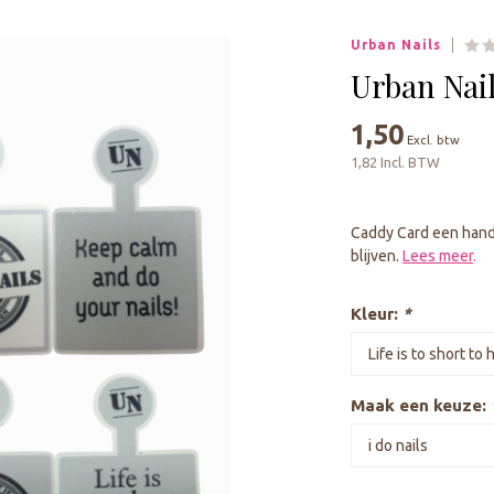
geselecteerde
zoekresultaat
Urban Nails
te
gaan.
Urban Nai
Als
u
1,50
Excl. btw
met
1,82 Incl. BTW
aanraaktoetsen
werkt,
kunt
Caddy Card een handi
u
blijven.
Lees meer
.
touch-
en
swipetekens
Kleur:
*
gebruiken.
Maak een keuze: