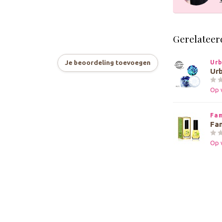
Gerelateer
Je beoordeling toevoegen
Urb
Urb
Op 
Fam
Fam
Op 