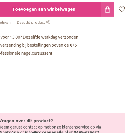
Toevoegen aan winkelwagen
lijken
Deel dit product
 voor 15:00? Dezelfde werkdag verzonden
s verzending bij bestellingen boven de €75
fessionele nagelcursussen!
Vragen over dit product?
Neem gerust contact op met onze klantenservice op via
WhatsApp
of
info@roxennenails.nl
of
0495-626627
.