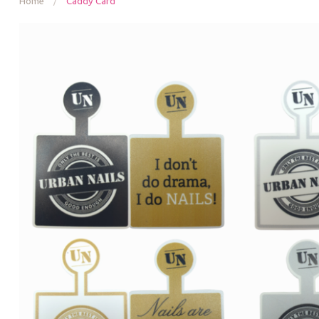
Home
/
Caddy Card