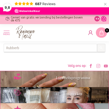
×
687
Reviews
9,8
Geniet van gratis verzending bij bestellingen boven
R
Ontdek On
9.8
de €75
R
N
0
W
MENU
W
K
Bezoe
Bez
Volg ons op:
Roxenn
Rox
Loyaliteitsprogramma
op
op
Facebo
Ins
Top merken