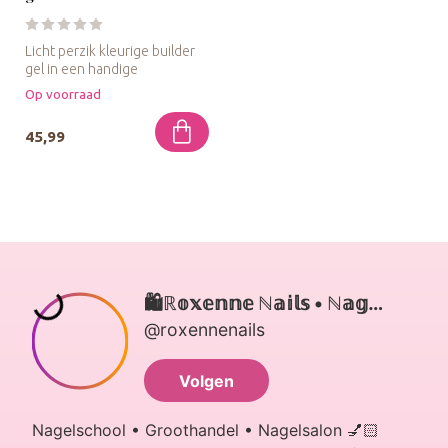
Licht perzik kleurige builder
gel in een handige
navulflacon van 50 gram voor
Op voorraad
st...
45,99