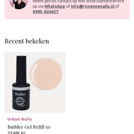
Neem gerust contact op met onze klantenservice
op via
WhatsApp
of
info@roxennenails.nl
of
0495-626627
.
Recent bekeken
Urban Nails
Builder Gel Refill 50
gram 10