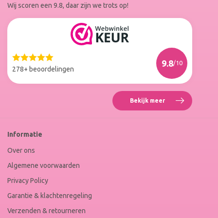
Wij scoren een 9.8, daar zijn we trots op!
Facebook
Instagram
Reviews
Roxenne
Nails
Web
9.8
/10
Winkel
278+ beoordelingen
Keur
Bekijk meer
Reviews
Roxenne
Nails
Web
Informatie
Winkel
Keur
Over ons
Algemene voorwaarden
Privacy Policy
Garantie & klachtenregeling
Verzenden & retourneren