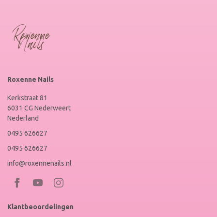
Roxenne Nails
Kerkstraat 81
6031 CG Nederweert
Nederland
0495 626627
0495 626627
info@roxennenails.nl
Bezoek
Bezoek
RoxenneNails
RoxenneNails
Klantbeoordelingen
op
op