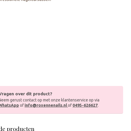
Vragen over dit product?
Neem gerust contact op met onze klantenservice op via
WhatsApp
of
info@roxennenails.nl
of
0495-626627
.
de producten