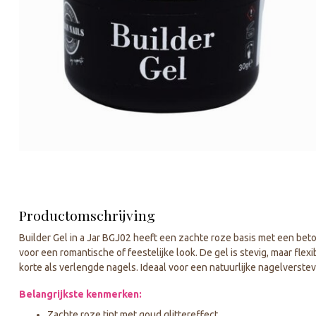
Productomschrijving
Builder Gel in a Jar BGJ02 heeft een zachte roze basis met een be
voor een romantische of feestelijke look. De gel is stevig, maar fle
korte als verlengde nagels. Ideaal voor een natuurlijke nagelverste
Belangrijkste kenmerken:
Zachte roze tint met goud glittereffect