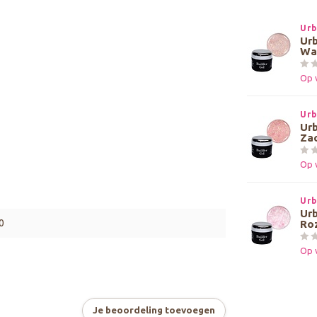
Urb
Urb
War
Op 
Urb
Urb
Zac
Op 
Urb
Urb
0
Roz
Op 
Je beoordeling toevoegen