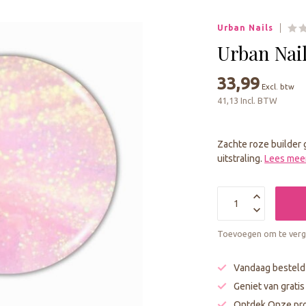
geselecteerde
zoekresultaat
Urban Nails
te
gaan.
Urban Nail
Als
u
33,99
Excl. btw
met
41,13 Incl. BTW
aanraaktoetsen
werkt,
kunt
Zachte roze builder
u
uitstraling.
Lees mee
touch-
en
swipetekens
gebruiken.
Toevoegen om te verge
Vandaag besteld
Geniet van grati
Ontdek Onze pro