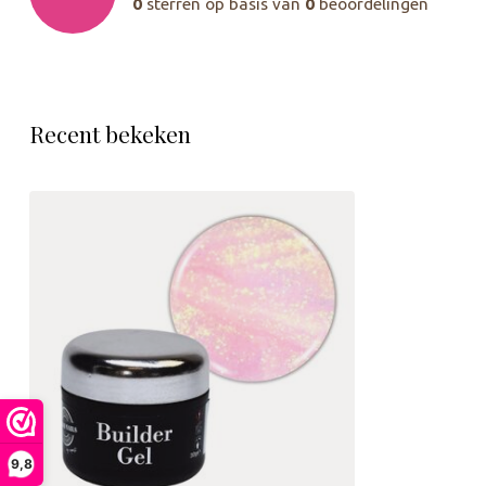
0
sterren op basis van
0
beoordelingen
Recent bekeken
9,8