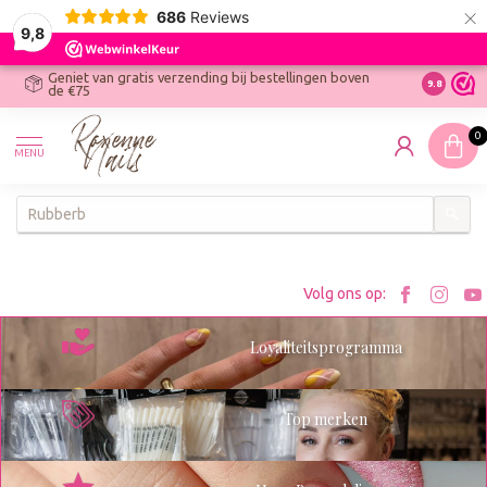
×
686
Reviews
9,8
Geniet van gratis verzending bij bestellingen boven
R
Ontdek On
9.8
de €75
R
N
0
W
MENU
W
K
Bezoe
Bez
Volg ons op:
Roxenn
Rox
Loyaliteitsprogramma
op
op
Facebo
Ins
Top merken