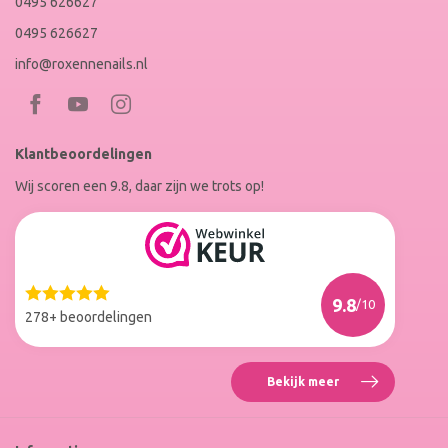
0495 626627
0495 626627
info@roxennenails.nl
Bezoek
Bezoek
RoxenneNails
RoxenneNails
Klantbeoordelingen
op
op
Wij scoren een 9.8, daar zijn we trots op!
Facebook
Instagram
Reviews
Roxenne
Nails
Web
9.8
/10
Winkel
278+ beoordelingen
Keur
Bekijk meer
Reviews
Roxenne
Nails
Web