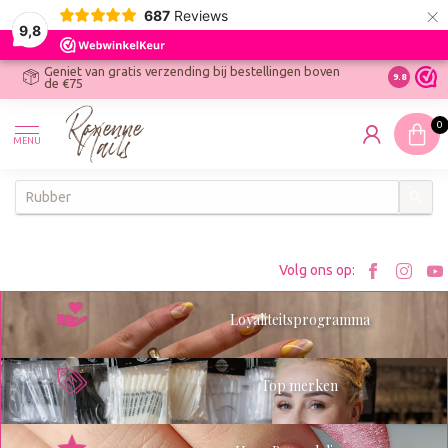
×
687
Reviews
9,8
Geniet van gratis verzending bij bestellingen boven
R
Ontdek On
9.8
de €75
R
N
0
W
MENU
W
K
Bezoe
Bez
Volg ons op:
Roxenn
Rox
Loyaliteitsprogramma
op
op
Facebo
Ins
Top merken