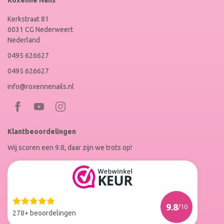
Roxenne Nails
Kerkstraat 81
6031 CG Nederweert
Nederland
0495 626627
0495 626627
info@roxennenails.nl
Bezoek
Bezoek
RoxenneNails
RoxenneNails
Klantbeoordelingen
op
op
Wij scoren een 9.8, daar zijn we trots op!
Facebook
Instagram
Reviews
Roxenne
Nails
Web
9.8
/10
Winkel
278+ beoordelingen
Keur