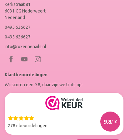
Kerkstraat 81
6031 CG Nederweert
Nederland
0495 626627
0495 626627
info@roxennenails.nl
Bezoek
Bezoek
RoxenneNails
RoxenneNails
Klantbeoordelingen
op
op
Wij scoren een 9.8, daar zijn we trots op!
Facebook
Instagram
Reviews
Roxenne
Nails
Web
9.8
/10
Winkel
278+ beoordelingen
Keur