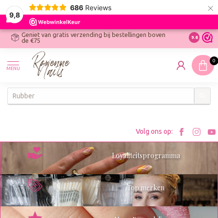
×
686
Reviews
9,8
Geniet van gratis verzending bij bestellingen boven
R
Ontdek On
9.8
de €75
R
N
0
W
MENU
W
K
Bezoe
Bez
Volg ons op:
Roxenn
Rox
Loyaliteitsprogramma
op
op
Facebo
Ins
Top merken