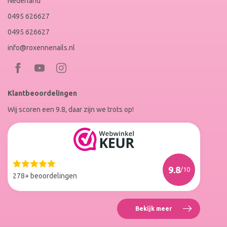
Nederland
0495 626627
0495 626627
info@roxennenails.nl
Bezoek
Bezoek
RoxenneNails
RoxenneNails
Klantbeoordelingen
op
op
Wij scoren een 9.8, daar zijn we trots op!
Facebook
Instagram
Reviews
Roxenne
Nails
Web
9.8
/10
Winkel
278+ beoordelingen
Keur
Bekijk meer
Reviews
Roxenne
Nails