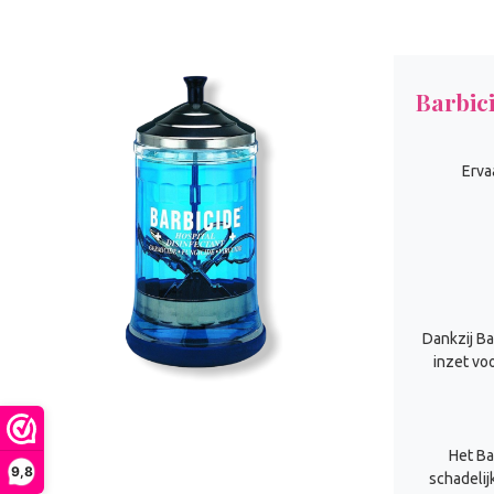
Barbic
Erva
Dankzij Ba
inzet vo
Het Ba
9,8
schadelij