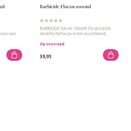
 ml
Barbicide Flacon 1000ml
BARBICIDE flacon 1000ml: De grootste
 voor een
desinfectieflacon in het assortiment,
perfe...
Op voorraad
39,95