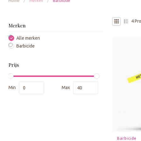
Home
/
Merken
/
Barbicide
4
Pro
Merken
Alle merken
Barbicide
Prijs
Min
Max
Barbicide