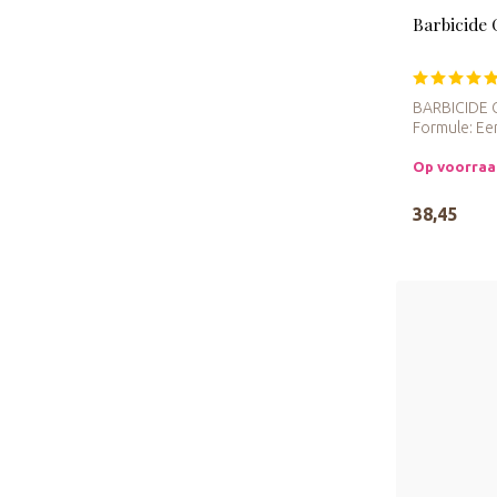
Barbicide 
BARBICIDE C
Formule: Een
desinfe...
Op voorra
38,45