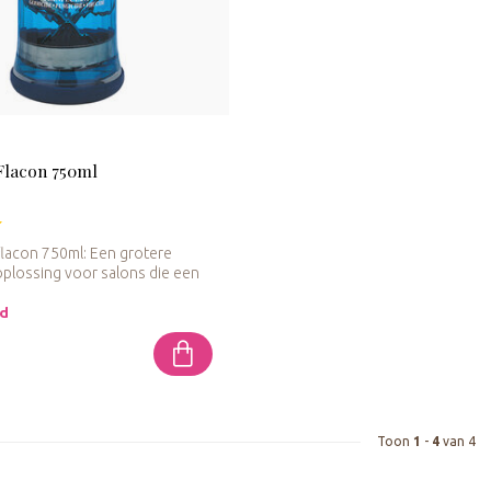
Flacon 750ml
lacon 750ml: Een grotere
oplossing voor salons die een
ad
Toon
1
-
4
van 4