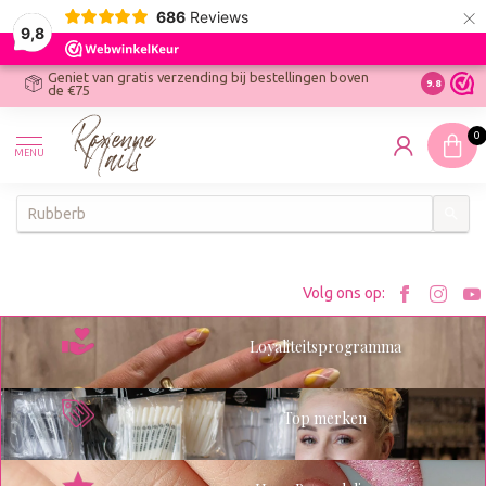
×
686
Reviews
9,8
Geniet van gratis verzending bij bestellingen boven
R
Ontdek On
9.8
de €75
R
N
0
W
MENU
W
K
Bezoe
Bez
Volg ons op:
Roxenn
Rox
Loyaliteitsprogramma
op
op
Facebo
Ins
Top merken