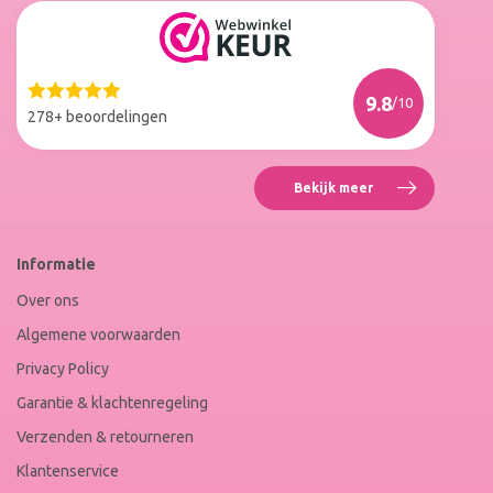
Reviews
Roxenne
Nails
Web
9.8
/10
Winkel
278+ beoordelingen
Keur
Bekijk meer
Reviews
Roxenne
Nails
Web
Informatie
Winkel
Keur
Over ons
Algemene voorwaarden
Privacy Policy
Garantie & klachtenregeling
Verzenden & retourneren
Klantenservice