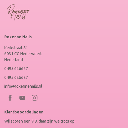
Roxenne Nails
Kerkstraat 81
6031 CG Nederweert
Nederland
0495 626627
0495 626627
info@roxennenails.nl
Bezoek
Bezoek
RoxenneNails
RoxenneNails
Klantbeoordelingen
op
op
Wij scoren een 9.8, daar zijn we trots op!
Facebook
Instagram