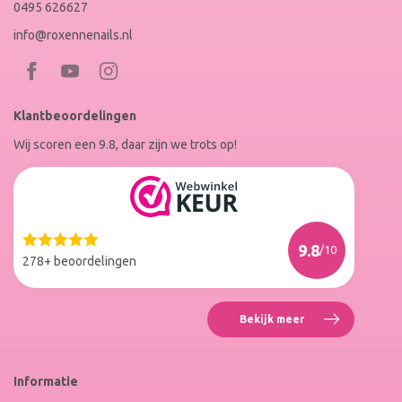
0495 626627
info@roxennenails.nl
Bezoek
Bezoek
RoxenneNails
RoxenneNails
Klantbeoordelingen
op
op
Wij scoren een 9.8, daar zijn we trots op!
Facebook
Instagram
Reviews
Roxenne
Nails
Web
9.8
/10
Winkel
278+ beoordelingen
Keur
Bekijk meer
Reviews
Roxenne
Nails
Web
Informatie
Winkel
Keur