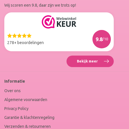
Wij scoren een 9.8, daar zijn we trots op!
Facebook
Instagram
Reviews
Roxenne
Nails
Web
9.8
/10
Winkel
278+ beoordelingen
Keur
Bekijk meer
Reviews
Roxenne
Nails
Web
Informatie
Winkel
Keur
Over ons
Algemene voorwaarden
Privacy Policy
Garantie & klachtenregeling
Verzenden & retourneren