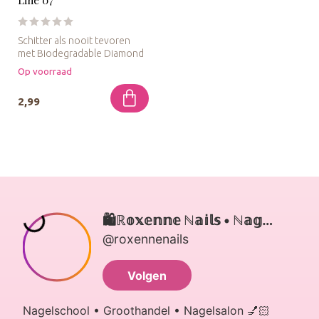
Schitter als nooit tevoren
met Biodegradable Diamond
Line 07, een schitterende g...
Op voorraad
2,99