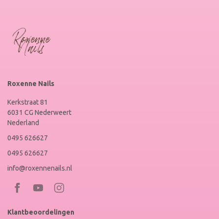
Roxenne Nails
Kerkstraat 81
6031 CG Nederweert
Nederland
0495 626627
0495 626627
info@roxennenails.nl
Bezoek
Bezoek
RoxenneNails
RoxenneNails
Klantbeoordelingen
op
op