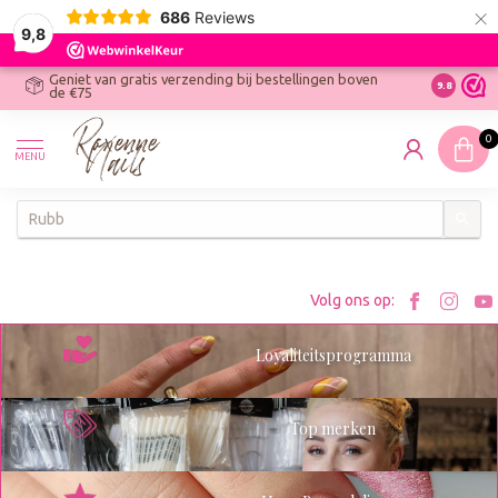
×
686
Reviews
9,8
Geniet van gratis verzending bij bestellingen boven
R
Ontdek On
9.8
de €75
R
N
0
W
MENU
W
K
Bezoe
Bez
Volg ons op:
Roxenn
Rox
Loyaliteitsprogramma
op
op
Facebo
Ins
Top merken