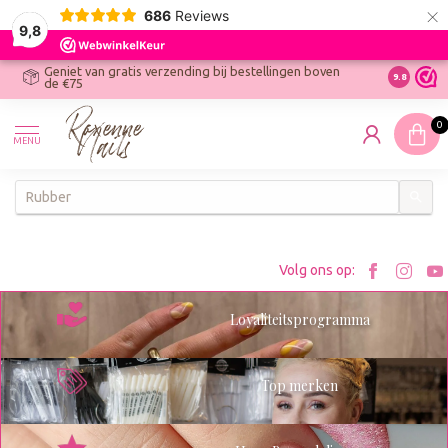
×
686
Reviews
9,8
Geniet van gratis verzending bij bestellingen boven
R
Ontdek On
9.8
de €75
R
N
0
W
MENU
W
K
Bezoe
Bez
Volg ons op:
Roxenn
Rox
Loyaliteitsprogramma
op
op
Facebo
Ins
Top merken