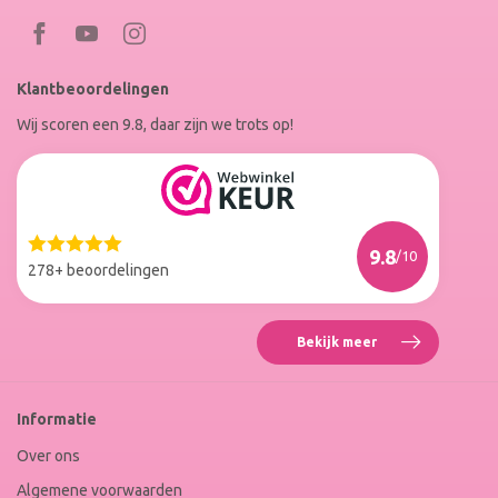
Bezoek
Bezoek
RoxenneNails
RoxenneNails
Klantbeoordelingen
op
op
Wij scoren een 9.8, daar zijn we trots op!
Facebook
Instagram
Reviews
Roxenne
Nails
Web
9.8
/10
Winkel
278+ beoordelingen
Keur
Bekijk meer
Reviews
Roxenne
Nails
Web
Informatie
Winkel
Keur
Over ons
Algemene voorwaarden