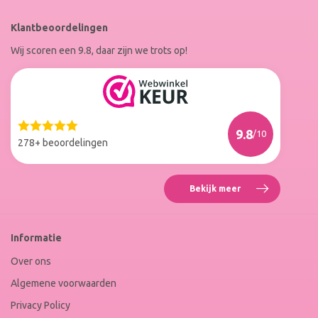
RoxenneNails
RoxenneNails
Klantbeoordelingen
op
op
Wij scoren een 9.8, daar zijn we trots op!
Facebook
Instagram
Reviews
Roxenne
Nails
Web
9.8
/10
Winkel
278+ beoordelingen
Keur
Bekijk meer
Reviews
Roxenne
Nails
Web
Informatie
Winkel
Keur
Over ons
Algemene voorwaarden
Privacy Policy