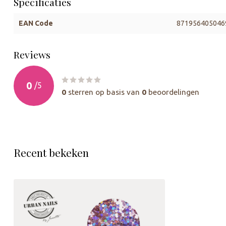
Specificaties
EAN Code
871956405046
Reviews
0
/
5
0
sterren op basis van
0
beoordelingen
Recent bekeken