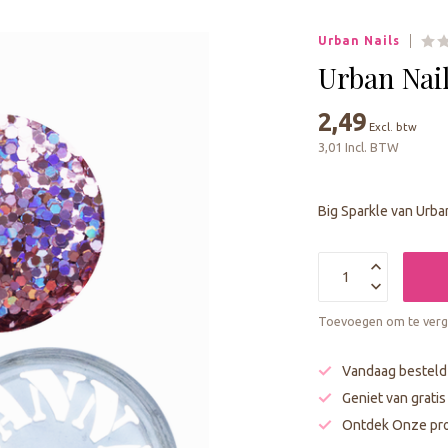
geselecteerde
zoekresultaat
Urban Nails
te
gaan.
Urban Nail
Als
u
2,49
Excl. btw
met
3,01 Incl. BTW
aanraaktoetsen
werkt,
kunt
Big Sparkle van Urba
u
touch-
en
swipetekens
gebruiken.
Toevoegen om te verge
Vandaag besteld
Geniet van grati
Ontdek Onze pro