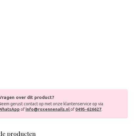
Vragen over dit product?
Neem gerust contact op met onze klantenservice op via
WhatsApp
of
info@roxennenails.nl
of
0495-626627
.
de producten