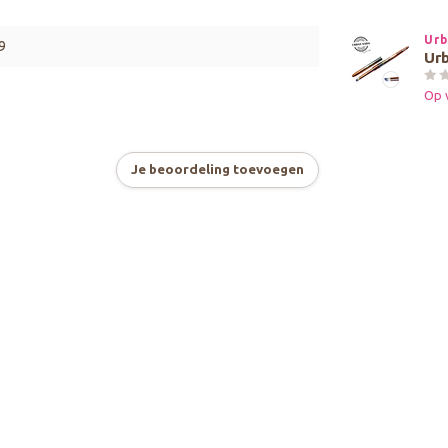
Urb
9
Urb
Op 
Je beoordeling toevoegen