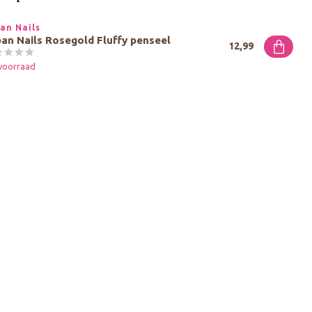
an Nails
an Nails Rosegold Fluffy penseel
12,99
voorraad