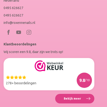
Nederland
0495 626627
0495 626627
info@roxennenails.nl
Bezoek
Bezoek
RoxenneNails
RoxenneNails
Klantbeoordelingen
op
op
Wij scoren een 9.8, daar zijn we trots op!
Facebook
Instagram
Reviews
Roxenne
Nails
Web
9.8
/10
Winkel
278+ beoordelingen
Keur
Bekijk meer
Reviews
Roxenne