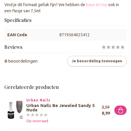
Vind je dit formaat gellak fijn? We hebben de
base en top
ook in
een flesje van 7,5ml
Specificaties
EAN Code
8719564025412
Reviews
0
beoordelingen
Je beoordeling toevoegen
Gerelateerde producten
Urban Nails
Urban Nails Be Jeweled Sandy 5
9,99
Nude
8,99
Op voorraad