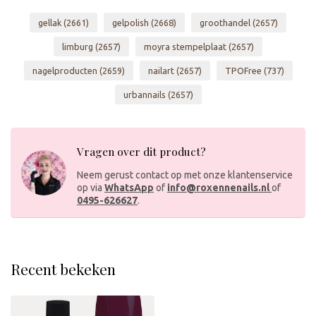
gellak
(2661)
gelpolish
(2668)
groothandel
(2657)
limburg
(2657)
moyra stempelplaat
(2657)
nagelproducten
(2659)
nailart
(2657)
TPOFree
(737)
urbannails
(2657)
Vragen over dit product?
Neem gerust contact op met onze klantenservice
op via
WhatsApp
of
info@roxennenails.nl
of
0495-626627
.
Recent bekeken