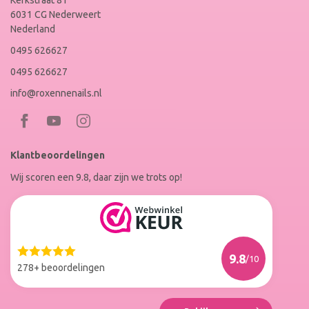
Kerkstraat 81
6031 CG Nederweert
Nederland
0495 626627
0495 626627
info@roxennenails.nl
Bezoek
Bezoek
RoxenneNails
RoxenneNails
Klantbeoordelingen
op
op
Wij scoren een 9.8, daar zijn we trots op!
Facebook
Instagram
Reviews
Roxenne
Nails
Web
9.8
/10
Winkel
278+ beoordelingen
Keur