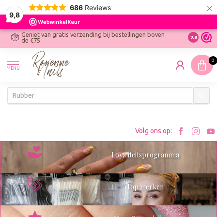
×
686
Reviews
9,8
Geniet van gratis verzending bij bestellingen boven
R
Ontdek On
9.8
de €75
R
N
0
W
MENU
W
K
Bezoe
Bez
Volg ons op:
Roxenn
Rox
Loyaliteitsprogramma
op
op
Facebo
Ins
Top merken