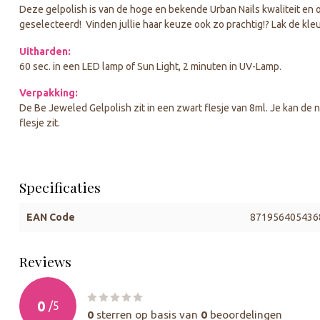
Deze gelpolish is van de hoge en bekende Urban Nails kwaliteit en 
geselecteerd! Vinden jullie haar keuze ook zo prachtig!? Lak de kle
Uitharden:
60 sec. in een LED lamp of Sun Light, 2 minuten in UV-Lamp.
Verpakking:
De Be Jeweled Gelpolish zit in een zwart flesje van 8ml. Je kan de n
flesje zit.
Specificaties
EAN Code
871956405436
Reviews
0
/
5
0
sterren op basis van
0
beoordelingen