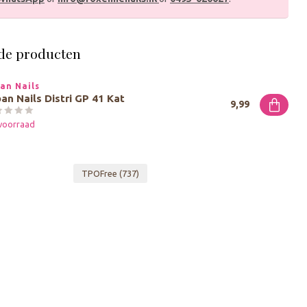
de producten
an Nails
an Nails Distri GP 41 Kat
9,99
voorraad
TPOFree
(737)