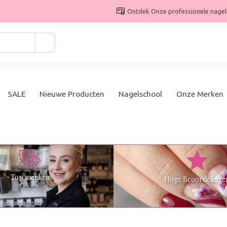
Ontdek Onze professionele nagel
Gebruik
de
pijltjes
op
en
neer
SALE
Nieuwe Producten
Nagelschool
Onze Merken
om
een
beschikbaar
resultaat
te
selecteren.
Druk
op
Top merken
Hoge Beoordelinge
Enter
om
naar
het