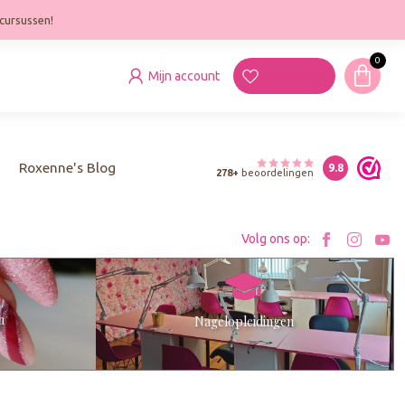
cursussen!
0
Mijn account
Verlanglijst
Revi
Roxenne's Blog
9.8
278+
beoordelingen
Reviews Roxe
Rox
Nail
Web
Wink
Bezoek
Bezo
B
Volg ons op:
Keur
Roxenne
Roxe
R
op
op
Y
n
Nagelopleidingen
Faceboo
Inst
K