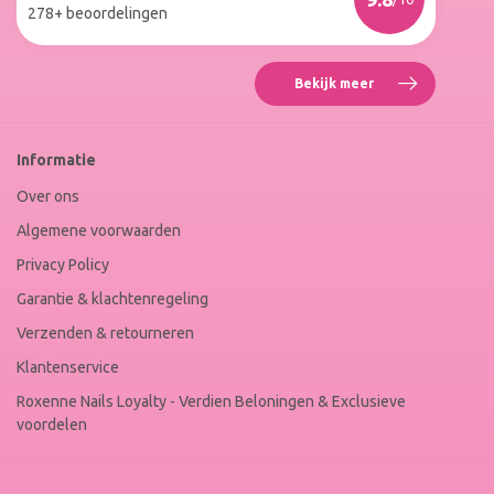
Winkel
278+ beoordelingen
Keur
Bekijk meer
Reviews
Roxenne
Nails
Web
Informatie
Winkel
Keur
Over ons
Algemene voorwaarden
Privacy Policy
Garantie & klachtenregeling
Verzenden & retourneren
Klantenservice
Roxenne Nails Loyalty - Verdien Beloningen & Exclusieve
voordelen