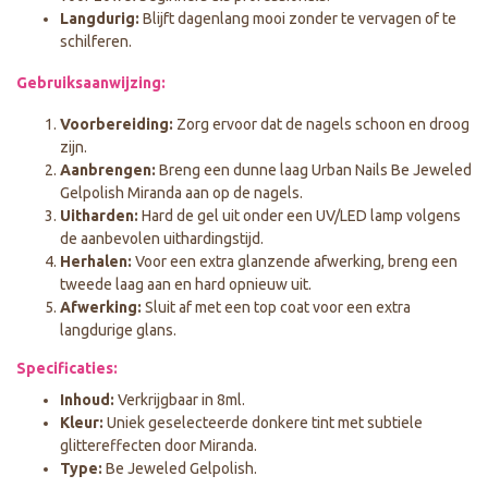
Langdurig:
Blijft dagenlang mooi zonder te vervagen of te
schilferen.
Gebruiksaanwijzing:
Voorbereiding:
Zorg ervoor dat de nagels schoon en droog
zijn.
Aanbrengen:
Breng een dunne laag Urban Nails Be Jeweled
Gelpolish Miranda aan op de nagels.
Uitharden:
Hard de gel uit onder een UV/LED lamp volgens
de aanbevolen uithardingstijd.
Herhalen:
Voor een extra glanzende afwerking, breng een
tweede laag aan en hard opnieuw uit.
Afwerking:
Sluit af met een top coat voor een extra
langdurige glans.
Specificaties:
Inhoud:
Verkrijgbaar in 8ml.
Kleur:
Uniek geselecteerde donkere tint met subtiele
glittereffecten door Miranda.
Type:
Be Jeweled Gelpolish.