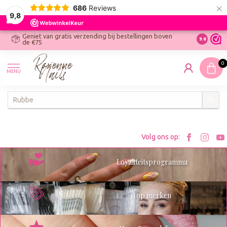
×
686
Reviews
9,8
Geniet van gratis verzending bij bestellingen boven
R
Ontdek On
9.8
de €75
R
N
0
W
MENU
W
K
Bezoe
Bez
Volg ons op:
Roxenn
Rox
Loyaliteitsprogramma
op
op
Facebo
Ins
Top merken