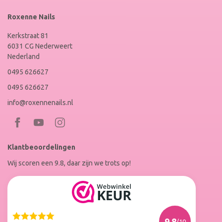
Roxenne Nails
Kerkstraat 81
6031 CG Nederweert
Nederland
0495 626627
0495 626627
info@roxennenails.nl
Bezoek
Bezoek
RoxenneNails
RoxenneNails
Klantbeoordelingen
op
op
Wij scoren een 9.8, daar zijn we trots op!
Facebook
Instagram
Reviews
Roxenne
Nails
Web
9.8
/10