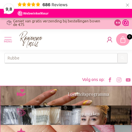
×
686
Reviews
9,8
Geniet van gratis verzending bij bestellingen boven
R
Ontdek On
9.8
de €75
R
N
0
W
MENU
W
K
Bezoe
Bez
Volg ons op:
Roxenn
Rox
Loyaliteitsprogramma
op
op
Facebo
Ins
Top merken