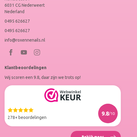
6031 CG Nederweert
Nederland
0495 626627
0495 626627
info@roxennenails.nl
Bezoek
Bezoek
RoxenneNails
RoxenneNails
Klantbeoordelingen
op
op
Wij scoren een 9.8, daar zijn we trots op!
Facebook
Instagram
Reviews
Roxenne
Nails
Web
9.8
/10
Winkel
278+ beoordelingen
Keur
Bekijk meer
Reviews