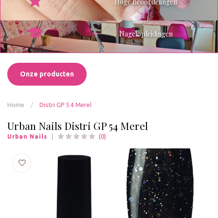
Hoge Beoordelingen
Nagelopleidingen
Onze producten
Home
/
Distri GP 54 Merel
Urban Nails Distri GP 54 Merel
(0)
Urban Nails