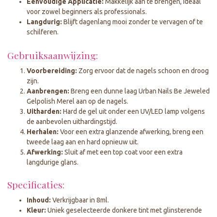
Eenvoudige Applicatie:
Makkelijk aan te brengen, ideaal
voor zowel beginners als professionals.
Langdurig:
Blijft dagenlang mooi zonder te vervagen of te
schilferen.
Gebruiksaanwijzing:
Voorbereiding:
Zorg ervoor dat de nagels schoon en droog
zijn.
Aanbrengen:
Breng een dunne laag Urban Nails Be Jeweled
Gelpolish Merel aan op de nagels.
Uitharden:
Hard de gel uit onder een UV/LED lamp volgens
de aanbevolen uithardingstijd.
Herhalen:
Voor een extra glanzende afwerking, breng een
tweede laag aan en hard opnieuw uit.
Afwerking:
Sluit af met een top coat voor een extra
langdurige glans.
Specificaties:
Inhoud:
Verkrijgbaar in 8ml.
Kleur:
Uniek geselecteerde donkere tint met glinsterende