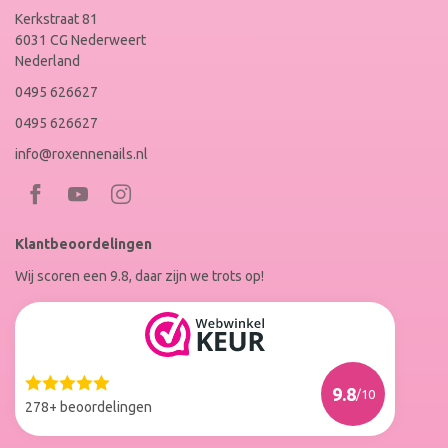
Kerkstraat 81
6031 CG Nederweert
Nederland
0495 626627
0495 626627
info@roxennenails.nl
Bezoek
Bezoek
RoxenneNails
RoxenneNails
Klantbeoordelingen
op
op
Wij scoren een 9.8, daar zijn we trots op!
Facebook
Instagram
Reviews
Roxenne
Nails
Web
9.8
/10
Winkel
278+ beoordelingen
Keur