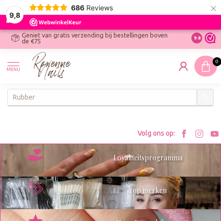
×
686
Reviews
9,8
Geniet van gratis verzending bij bestellingen boven
R
Ontdek On
9.8
de €75
R
N
0
W
MENU
W
K
Bezoe
Bez
Volg ons op:
Roxenn
Rox
Loyaliteitsprogramma
op
op
Facebo
Ins
Top merken