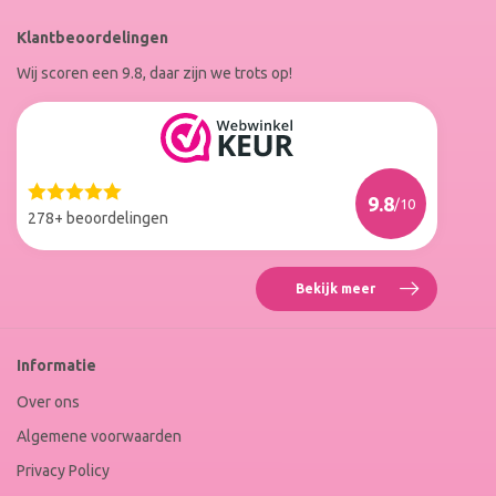
RoxenneNails
RoxenneNails
Klantbeoordelingen
op
op
Wij scoren een 9.8, daar zijn we trots op!
Facebook
Instagram
Reviews
Roxenne
Nails
Web
9.8
/10
Winkel
278+ beoordelingen
Keur
Bekijk meer
Reviews
Roxenne
Nails
Web
Informatie
Winkel
Keur
Over ons
Algemene voorwaarden
Privacy Policy