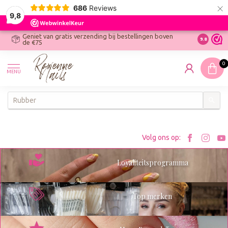
×
686
Reviews
9,8
Geniet van gratis verzending bij bestellingen boven
R
Ontdek On
9.8
de €75
R
N
0
W
MENU
W
K
Bezoe
Bez
Volg ons op:
Roxenn
Rox
Loyaliteitsprogramma
op
op
Facebo
Ins
Top merken