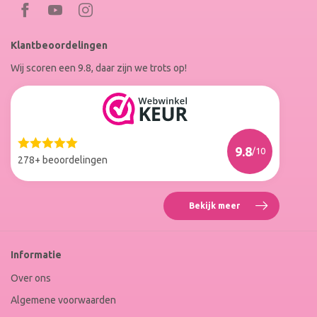
Bezoek
Bezoek
RoxenneNails
RoxenneNails
Klantbeoordelingen
op
op
Wij scoren een 9.8, daar zijn we trots op!
Facebook
Instagram
Reviews
Roxenne
Nails
Web
9.8
/10
Winkel
278+ beoordelingen
Keur
Bekijk meer
Reviews
Roxenne
Nails
Web
Informatie
Winkel
Keur
Over ons
Algemene voorwaarden