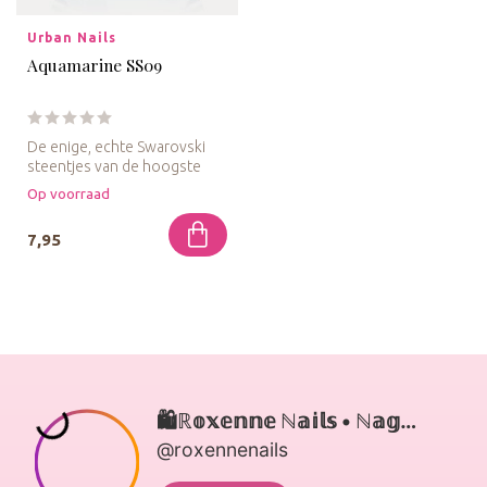
Urban Nails
Aquamarine SS09
De enige, echte Swarovski
steentjes van de hoogste
kwaliteit, een uiterst hoog b...
Op voorraad
7,95