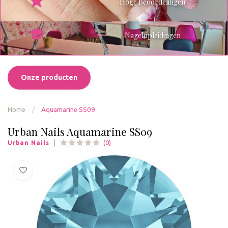
Hoge Beoordelingen
Nagelopleidingen
Onze producten
Home
/
Aquamarine SS09
Urban Nails Aquamarine SS09
(0)
Urban Nails