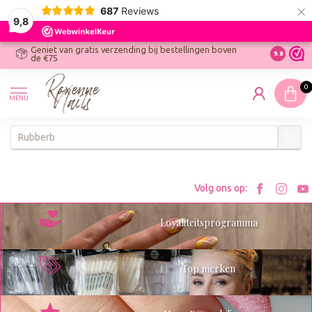
×
687
Reviews
9,8
Geniet van gratis verzending bij bestellingen boven
R
Ontdek On
9.8
de €75
R
N
0
W
MENU
W
K
Bezoe
Bez
Volg ons op:
Roxenn
Rox
Loyaliteitsprogramma
op
op
Facebo
Ins
Top merken