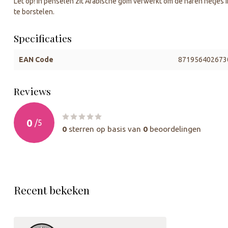
Let op! In penselen zit Arabische gom verwerkt om de haren netjes i
te borstelen.
Specificaties
EAN Code
871956402673
Reviews
0
/
5
0
sterren op basis van
0
beoordelingen
Recent bekeken