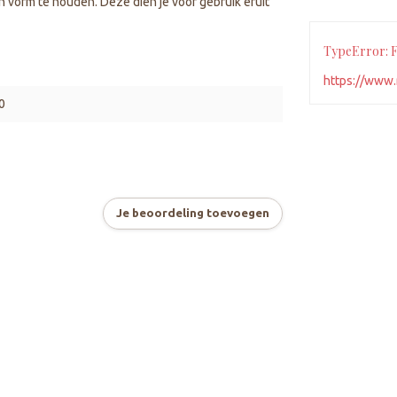
n vorm te houden. Deze dien je voor gebruik eruit
TypeError: Fa
https://www.
0
Je beoordeling toevoegen