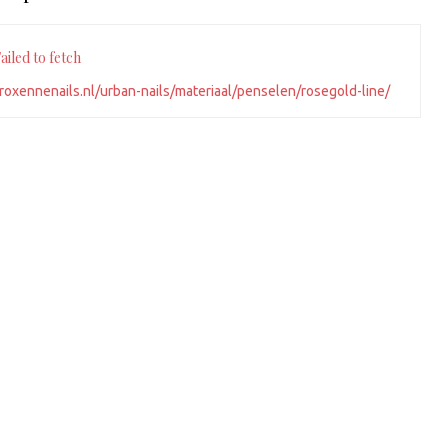
iled to fetch
roxennenails.nl/urban-nails/materiaal/penselen/rosegold-line/