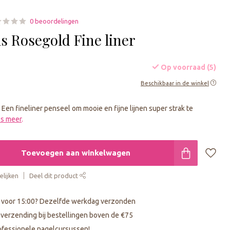
0 beoordelingen
s Rosegold Fine liner
Op voorraad (5)
Beschikbaar in de winkel
Een fineliner penseel om mooie en fijne lijnen super strak te
s meer
.
Toevoegen aan winkelwagen
lijken
Deel dit product
 voor 15:00? Dezelfde werkdag verzonden
s verzending bij bestellingen boven de €75
fessionele nagelcursussen!