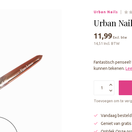
geselecteerde
zoekresultaat
Urban Nails
te
gaan.
Urban Nail
Als
u
11,99
Excl. btw
met
14,51 Incl. BTW
aanraaktoetsen
werkt,
kunt
Fantastisch penseel! 
u
kunnen tekenen.
Lee
touch-
en
swipetekens
gebruiken.
Toevoegen om te verge
Vandaag besteld
Geniet van grati
Ontdek Onze pro