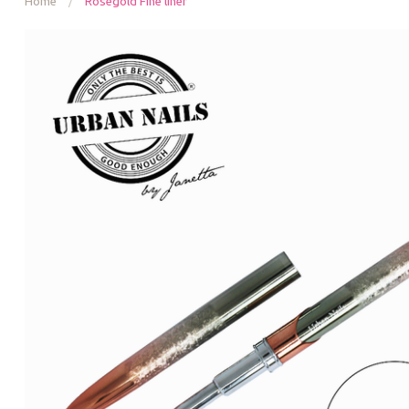
Home
/
Rosegold Fine liner