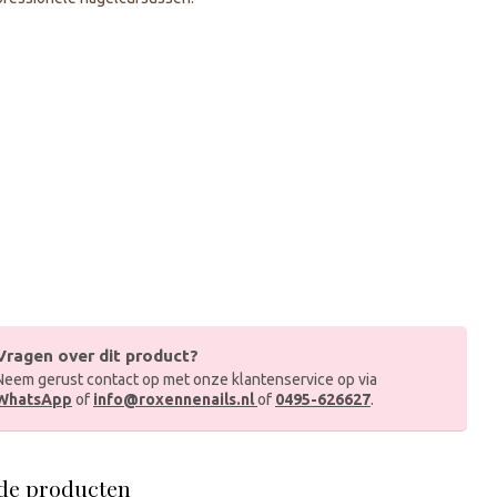
Vragen over dit product?
Neem gerust contact op met onze klantenservice op via
WhatsApp
of
info@roxennenails.nl
of
0495-626627
.
de producten