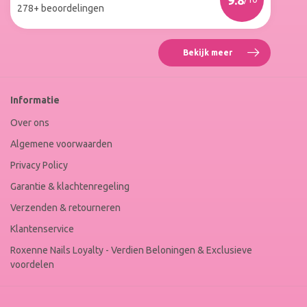
Winkel
278+ beoordelingen
Keur
Bekijk meer
Reviews
Roxenne
Nails
Web
Informatie
Winkel
Keur
Over ons
Algemene voorwaarden
Privacy Policy
Garantie & klachtenregeling
Verzenden & retourneren
Klantenservice
Roxenne Nails Loyalty - Verdien Beloningen & Exclusieve
voordelen