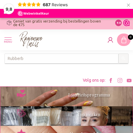
×
687
Reviews
9,8
Geniet van gratis verzending bij bestellingen boven
R
Ontdek On
9.8
de €75
R
N
0
W
MENU
W
K
Bezoe
Bez
Volg ons op:
Roxenn
Rox
Loyaliteitsprogramma
op
op
Facebo
Ins
Top merken