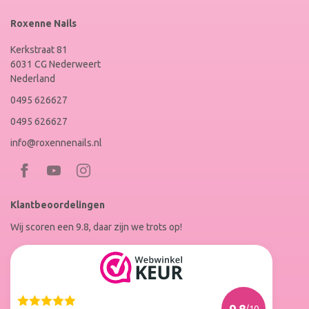
Roxenne Nails
Kerkstraat 81
6031 CG Nederweert
Nederland
0495 626627
0495 626627
info@roxennenails.nl
Bezoek
Bezoek
RoxenneNails
RoxenneNails
Klantbeoordelingen
op
op
Wij scoren een 9.8, daar zijn we trots op!
Facebook
Instagram
Reviews
Roxenne
Nails
Web
9.8
/10