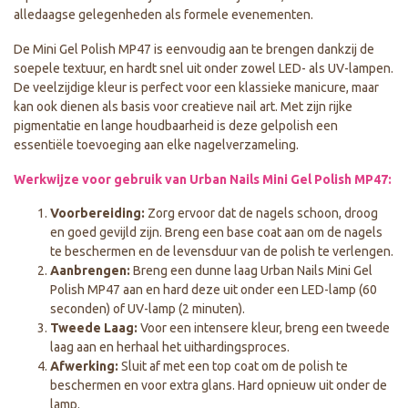
alledaagse gelegenheden als formele evenementen.
De Mini Gel Polish MP47 is eenvoudig aan te brengen dankzij de
soepele textuur, en hardt snel uit onder zowel LED- als UV-lampen.
De veelzijdige kleur is perfect voor een klassieke manicure, maar
kan ook dienen als basis voor creatieve nail art. Met zijn rijke
pigmentatie en lange houdbaarheid is deze gelpolish een
essentiële toevoeging aan elke nagelverzameling.
Werkwijze voor gebruik van Urban Nails Mini Gel Polish MP47:
Voorbereiding:
Zorg ervoor dat de nagels schoon, droog
en goed gevijld zijn. Breng een base coat aan om de nagels
te beschermen en de levensduur van de polish te verlengen.
Aanbrengen:
Breng een dunne laag Urban Nails Mini Gel
Polish MP47 aan en hard deze uit onder een LED-lamp (60
seconden) of UV-lamp (2 minuten).
Tweede Laag:
Voor een intensere kleur, breng een tweede
laag aan en herhaal het uithardingsproces.
Afwerking:
Sluit af met een top coat om de polish te
beschermen en voor extra glans. Hard opnieuw uit onder de
lamp.