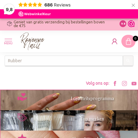
×
686
Reviews
9,8
Geniet van gratis verzending bij bestellingen boven
R
Ontdek On
9.8
de €75
R
N
0
W
MENU
W
K
Bezoe
Bez
Volg ons op:
Roxenn
Rox
Loyaliteitsprogramma
op
op
Facebo
Ins
Top merken