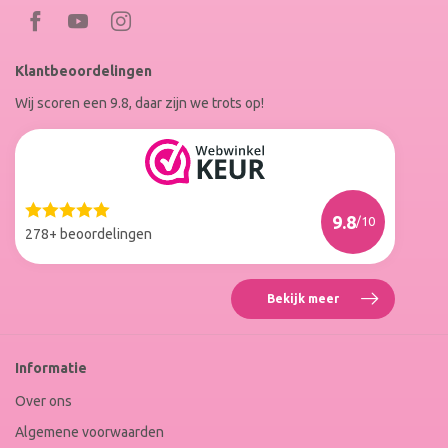
Bezoek
Bezoek
RoxenneNails
RoxenneNails
Klantbeoordelingen
op
op
Wij scoren een 9.8, daar zijn we trots op!
Facebook
Instagram
Reviews
Roxenne
Nails
Web
9.8
/10
Winkel
278+ beoordelingen
Keur
Bekijk meer
Reviews
Roxenne
Nails
Web
Informatie
Winkel
Keur
Over ons
Algemene voorwaarden